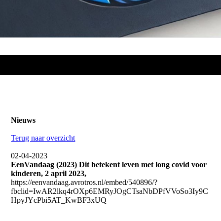
Nieuws
Terug naar overzicht
02-04-2023
EenVandaag (2023) Dit betekent leven met long covid voor
kinderen, 2 april 2023,
https://eenvandaag.avrotros.nl/embed/540896/?
fbclid=IwAR2lkq4rOXp6EMRyJOgCTsaNbDPfVVoSo3Iy9C
HpyJYcPbi5AT_KwBF3xUQ